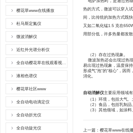
电炉加热时，是通过热辐射
热的方式，微波可以穿入
樱花草www在线播放
间，比传统的加热方式既快
杜马斯定氮仪
又如二氧化锰1.5 克在65
用部分低，许多热量都发
微波消解仪
近红外光谱分析仪
（2）存在过热现象。
微波加热还会出现过热现象（即
全自动樱花草在线观看视频www国语
易出现过热现象，温度保
形成气”泡”的“核心”，因
液相色谱仪
消化。
樱花草社区www
自动消解仪
主要应用领域有
（1）环境，包括大气、土壤
全自动电动滴定仪
（2）食品，包括乳制品、粮油
（3）其他领域，如涂料、
全自动折光仪
全自动旋光仪
上一篇：
樱花草www在线