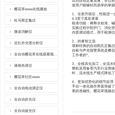
试剂自动定量加液，全过程无人
使用户能够轻而易举的掌握仪
樱花草www在线播放
1、全新升级后，性
4.3英寸真彩屏幕
杜马斯定氮仪
校准功能：稀释水校准
实验过程中防护门、消化管
微波消解仪
内置调试模式，用于
2、的睿智之选
近红外光谱分析仪
堪称经典的自动凯氏定氮仪
自检与声光报警系统是樱花草
全自动樱花草在线观看视频www国语
工作者的*。
3、全模具化加工，全流
液相色谱仪
整机采用备受汽车行业青睐的
时，流水线生产模式降低了K
樱花草社区www
4、更加优势化的细节处理
手自一体化操作界面突破了常规
全自动电动滴定仪
果的准确性。樱花草视频
全自动折光仪
全自动旋光仪