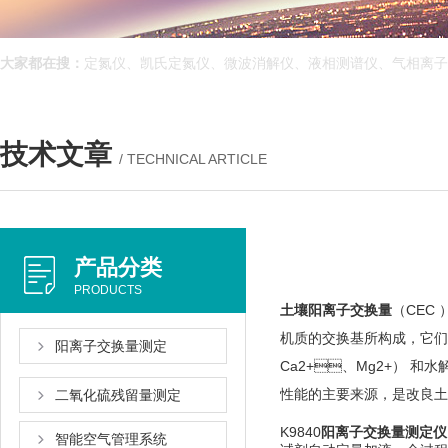
大家都在搜：
定氮仪、凯氏定氮仪、微波消解仪、液相测谱仪、气相离子迁
技术文章
/ TECHNICAL ARTICLE
产品分类
PRODUCTS
土壤阳离子交换量
（CEC
机质的交换基所构成，它
阳离子交换量测定
Ca2+、Mg2+） 和
性能的主要来源，是改良
二氧化硫残留量测定
K9840
阳离子交换量测定仪
智能空气管理系统