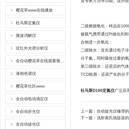
置专家方法等功能。这些设计和
樱花草www在线播放
杜马斯定氮仪
二级燃烧氧化：样品在
被载气携带通过Pt催化剂
微波消解仪
合物进一步氧化；
近红外光谱分析仪
二级除水：首先通过电子
分子氮，同时吸收过量的氧气
全自动樱花草在线观看视频www国语
第三级除水：还原后的气体经过
液相色谱仪
TCD检测：还原产生的分子
樱花草社区www
杜马斯D100定氮仪
广泛应用于
全自动电动滴定仪
上一篇：
自动旋光仪修理的
全自动折光仪
下一篇：
浅析索氏抽提器的
全自动旋光仪