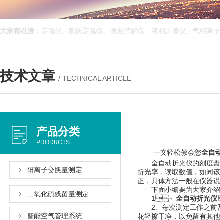
大家都在搜：
定氮仪、凯氏定氮仪、微波消解仪、液相测谱仪、气相离
技术文章
/ TECHNICAL ARTICLE
产品分类
PRODUCTS
一文轻松教会您
全自
全自动折光仪的刻度盘的标尺
阳离子交换量测定
折光率，读取数值
正，具体方法一般在仪器说
下面小编要为大家介绍的是全
二氧化硫残留量测定
1、
全自动折光仪
2、每次测定工作之前及
智能空气管理系统
花轻擦干净，以免留有其他