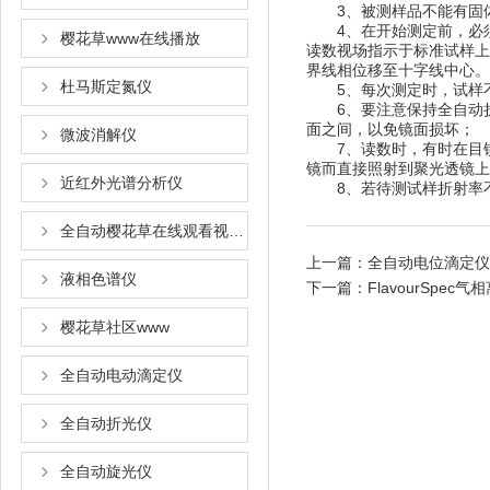
3、被测样品不能有固体
4、在开始测定前
樱花草www在线播放
读数视场指示于标准试样上之值时
界线相位移至十字线中心。通
杜马斯定氮仪
5、每次测定时，
6、要注意保持全自动
面之间，以免镜面损坏；
微波消解仪
7、读数时，有时在
镜而直接照射到聚光透镜上
近红外光谱分析仪
8、若待测试样折射率不在
全自动樱花草在线观看视频www国语
上一篇：
全自动电位滴定仪
液相色谱仪
下一篇：
FlavourSp
樱花草社区www
全自动电动滴定仪
全自动折光仪
全自动旋光仪