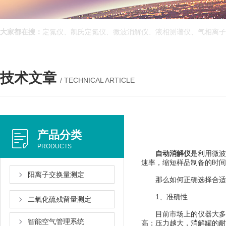
大家都在搜：
定氮仪、凯氏定氮仪、微波消解仪、液相测谱仪、气相离
技术文章
/ TECHNICAL ARTICLE
产品分类
PRODUCTS
自动消解仪
是利用微波的
速率，缩短样品制备的时
阳离子交换量测定
那么如何正确选择合适的自动
1、准确性
二氧化硫残留量测定
目前市场上的仪器大多数采用
智能空气管理系统
高；压力越大，消解