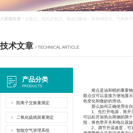
大家都在搜：
定氮仪、凯氏定氮仪、微波消解仪、液相测谱仪、气相离
技术文章
/ TECHNICAL ARTICLE
产品分类
PRODUCTS
熔点是油和蜡的重要物理性质
熔点仪可以直接方便地显示温度曲
色变化和微妙的滑动。
阳离子交换量测定
那么如何正确使用全自动熔
1、先打开电源，将开关
可以松开加热台两侧的两个螺丝
二氧化硫残留量测定
指，将色带开关和电位器旋至
2、调节升温速度
智能空气管理系统