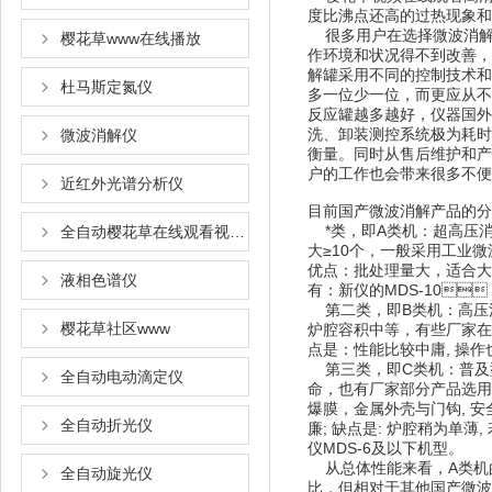
度比沸点还高的过热现象和试
很多用户在选择微波消解仪器时只
樱花草www在线播放
作环境和状况得不到改善
解罐采用不同的控制技术和结
杜马斯定氮仪
多一位少一位，而更应从
反应罐越多越好，仪器国外
洗、卸装测控系统极为耗时
微波消解仪
衡量。同时从售后维护和
户的工作也会带来很多不便
近红外光谱分析仪
目前国产微波消解产品的分类
*类，即A类机
全自动樱花草在线观看视频www国语
大≥10个，一般采用工业微
优点：批处理量大，适合
液相色谱仪
有：新仪的MDS-10，
第二类，即B类机
樱花草社区www
炉腔容积中等，有些厂家在
点是：性能比较中庸, 操作
第三类，即C类机：
全自动电动滴定仪
命，也有厂家部分产品选
爆膜，金属外壳与门钩, 安
全自动折光仪
廉; 缺点是: 炉腔稍为单薄,
仪MDS-6及以下机型。
从总体性能来看，A类机的
全自动旋光仪
比，但相对于其他国产微波