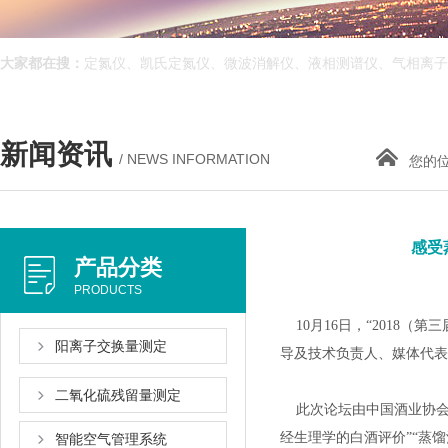
大家都在搜：
定氮仪、凯氏定氮仪、微波消解仪、液相测谱仪、气相离
新闻资讯
/ NEWS INFORMATION
您的位置
感受
产品分类
PRODUCTS
10月16日，“2018
阳离子交换量测定
导及技术负责人、媒体代表
二氧化硫残留量测定
此次论坛由中国酒业协会
经生理学的白酒评价”“蒸馏酒
智能空气管理系统