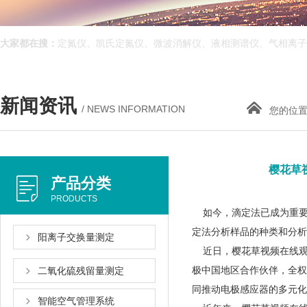
大家都在搜：
定氮仪、凯氏定氮仪、微波消解仪、液相测谱仪、气相离子迁
新闻资讯
/ NEWS INFORMATION
您的位置
樱花草
产品分类
PRODUCTS
如今，滴定法已成为重要的化
定法分析样品的种类和分析项
阳离子交换量测定
近日，樱花草视频在
极中国地区合作伙伴，全权
二氧化硫残留量测定
同推动电极感应器的多元化应用
智能空气管理系统