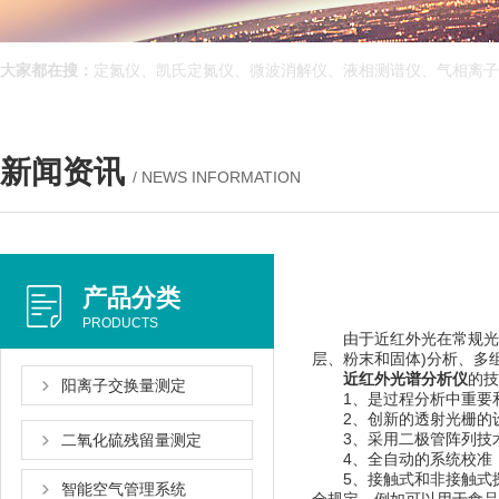
大家都在搜：
定氮仪、凯氏定氮仪、微波消解仪、液相测谱仪、气相离子迁
新闻资讯
/ NEWS INFORMATION
产品分类
PRODUCTS
由于近红外光在常规光纤中有良好
层、粉末和固体)分析
近红外光谱分析仪
的技术
阳离子交换量测定
1、是过程分析中重要和较广泛
2、创新的透射光栅的设计
3、采用二极管阵列技术
二氧化硫残留量测定
4、全自动的系统校准
5、接触式和非接触式探
智能空气管理系统