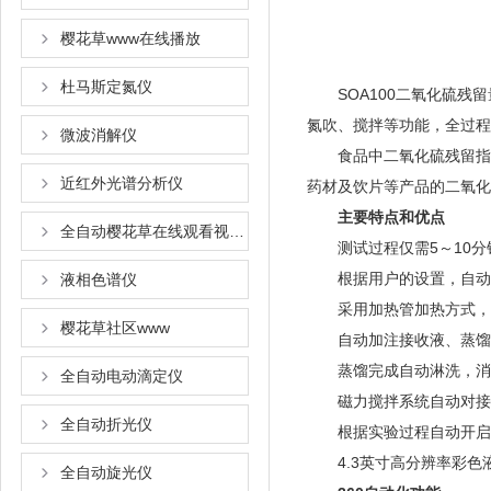
樱花草www在线播放
杜马斯定氮仪
SOA100二氧化硫残留量测
氮吹、搅拌等功能
微波消解仪
食品中二氧化硫残留指标是相
近红外光谱分析仪
药材及饮片等产品的二氧化硫
主要特点和优点
全自动樱花草在线观看视频www国语
测试过程仅需5～10分钟/样品
根据用户的设置，自动进行蒸
液相色谱仪
采用加热管加热方式，有
樱花草社区www
自动加注接收液、蒸馏水
蒸馏完成自动淋洗，消除
全自动电动滴定仪
磁力搅拌系统自动对接收液进
全自动折光仪
根据实验过程自动开启和关闭冷
4.3英寸高分辨率彩色液晶显
全自动旋光仪