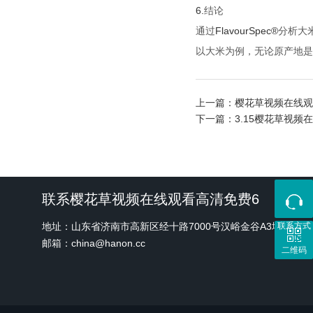
6.
结论
FlavourSpec®
通过
分析大
以大米为例，无论原产地是
上一篇：
樱花草视频在线观看高清
下一篇：
3.15樱花草视频
联系樱花草视频在线观看高清免费6
地址：山东省济南市高新区经十路7000号汉峪金谷A3地块1
联系方式
邮箱：china@hanon.cc
二维码