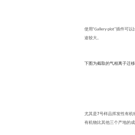
“
使用
”插件可以
Gallery-plot
途较大。
下图为截取的气相离子迁移
7
尤其是
号样品挥发性有机
有机物比其他三个产地的成分多