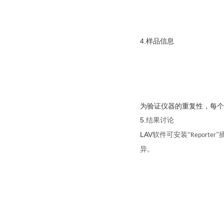
4.样品信息
为验证仪器的重复性，每
5.
结果讨论
LAV
软件可安装“
”
Reporter
异。