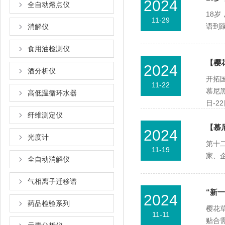
2024
全自动熔点仪
18岁
11-29
语到蹒
消解仪
食用油检测仪
【樱
2024
酒分析仪
开拓
11-22
慕尼黑
高低温循环水器
日-22
纤维测定仪
【慕
2024
光度计
第十二
11-19
家
全自动消解仪
气相离子迁移谱
“新一
2024
药品检验系列
樱花草
11-11
贴合需