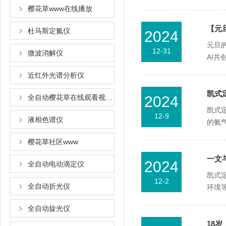
樱花草www在线播放
【元
杜马斯定氮仪
2024
元旦的
12-31
微波消解仪
AI共
近红外光谱分析仪
凯式
全自动樱花草在线观看视频www国语
2024
凯式定
12-9
液相色谱仪
的氨气
樱花草社区www
一文
2024
全自动电动滴定仪
凯式定
12-2
全自动折光仪
环境等
全自动旋光仪
18岁