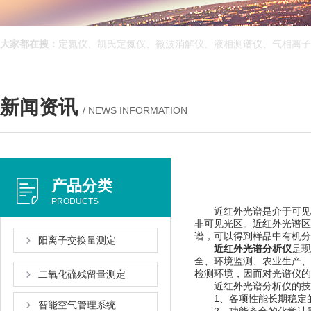
大家都在搜：
定氮仪、凯氏定氮仪、微波消解仪、液相测谱仪、气相离子
新闻资讯
/ NEWS INFORMATION
产品分类
PRODUCTS
近红外光谱是介于可见光（V
非可见光区。近红外光
谱，可以得到样品中有机分
阳离子交换量测定
近红外光谱分析仪
是现
全、环境监测、农
检测环境，因而对光谱仪的需
二氧化硫残留量测定
近红外光谱分析仪的技术重
1、各项性能长期稳定的
智能空气管理系统