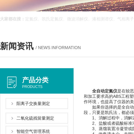
大家都在搜：
定氮仪、凯氏定氮仪、微波消解仪、液相测谱仪、气相离子迁
新闻资讯
/ NEWS INFORMATION
产品分类
PRODUCTS
全自动定氮仪
是在较恶劣
和加工要求高的ABS工程塑料
作环境，也提高了仪器的美
阳离子交换量测定
如果你选择的是全自动定氮仪
段，只要是凯氏法
1、消解过程中，消解
二氧化硫残留量测定
2、盐酸或者硫酸标准溶液放
3、蒸馏装置冷凝管或防溅
智能空气管理系统